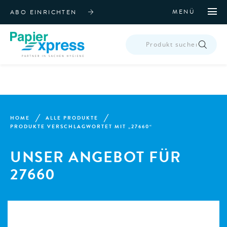
MENÜ
ABO EINRICHTEN
PRODUCTS
SEARCH
HOME
ALLE PRODUKTE
PRODUKTE VERSCHLAGWORTET MIT „27660“
UNSER ANGEBOT FÜR
27660