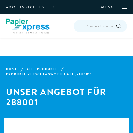
MENÜ
ABO EINRICHTEN
PRODUCTS
SEARCH
HOME
ALLE PRODUKTE
PRODUKTE VERSCHLAGWORTET MIT „288001“
UNSER ANGEBOT FÜR
288001