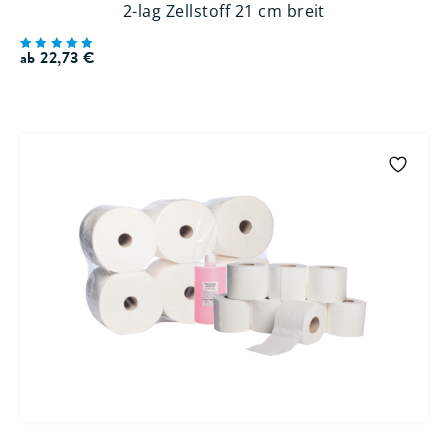
2-lag Zellstoff 21 cm breit
ab
22,73
€
Bewertet
mit
5.00
von 5