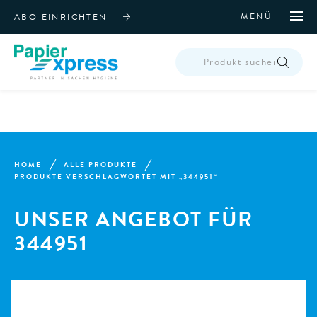
MENÜ
ABO EINRICHTEN
PRODUCTS
SEARCH
HOME
ALLE PRODUKTE
PRODUKTE VERSCHLAGWORTET MIT „344951“
UNSER ANGEBOT FÜR
344951