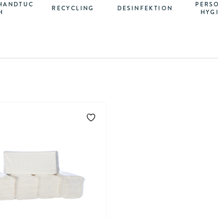
HANDTUC
PERS
RECYCLING
DESINFEKTION
H
HYG