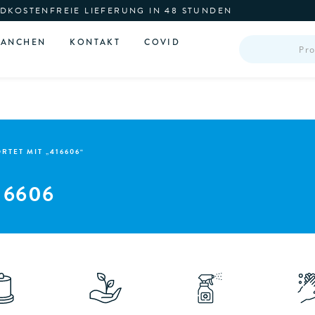
DKOSTENFREIE LIEFERUNG IN 48 STUNDEN
PRODUCTS
RANCHEN
KONTAKT
COVID
SEARCH
TET MIT „416606“
16606