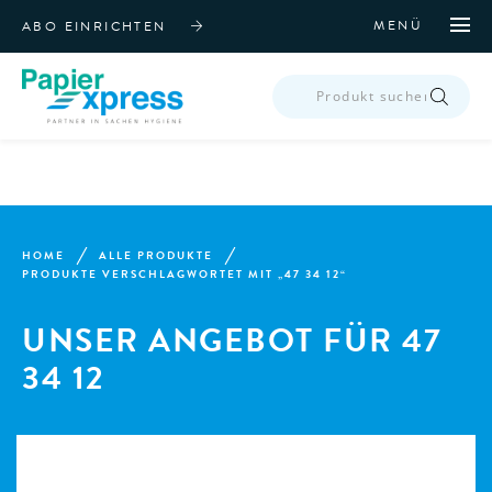
MENÜ
ABO EINRICHTEN
PRODUCTS
SEARCH
HOME
ALLE PRODUKTE
PRODUKTE VERSCHLAGWORTET MIT „47 34 12“
UNSER ANGEBOT FÜR 47
34 12