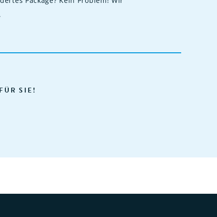
dertes Package? Kein Problem! Wir
.
FÜR SIE!