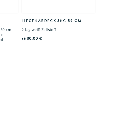
LIEGENABDECKUNG 59 CM
 50 cm
2-lag weiß Zellstoff
0 ml
ab
30,00
€
ml