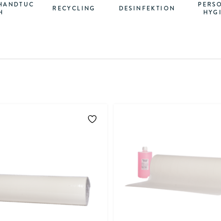
HANDTUC
PERS
RECYCLING
DESINFEKTION
H
HYG