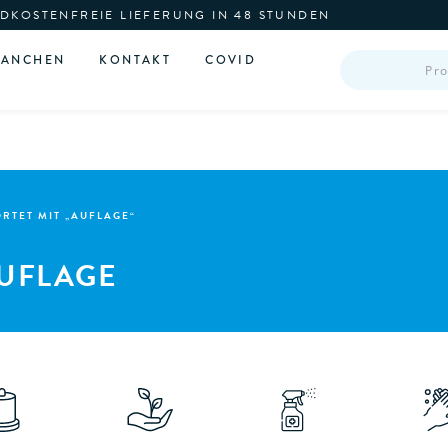
DKOSTENFREIE LIEFERUNG IN 48 STUNDEN
PRODUCTS
RANCHEN
KONTAKT
COVID
SEARCH
TET MIT „AUFLAGE“
UFLAGE