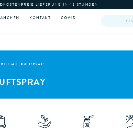
DKOSTENFREIE LIEFERUNG IN 48 STUNDEN
PRODUCTS
RANCHEN
KONTAKT
COVID
SEARCH
TET MIT „DUFTSPRAY“
UFTSPRAY