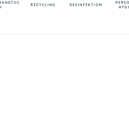
HANDTUC
PERS
RECYCLING
DESINFEKTION
H
HYG