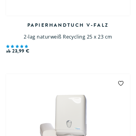
PAPIERHANDTUCH V-FALZ
2-lag naturweiß Recycling 25 x 23 cm
ab
23,99
€
Bewertet
mit
5.00
von 5