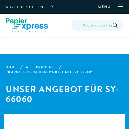
MENÜ
ABO EINRICHTEN
PRODUCTS
SEARCH
HOME
ALLE PRODUKTE
PRODUKTE VERSCHLAGWORTET MIT „SY-66060“
UNSER ANGEBOT FÜR SY-
66060