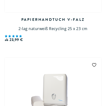
PAPIERHANDTUCH V-FALZ
2-lag naturweiß Recycling 25 x 23 cm
ab
23,99
€
Bewertet
mit
5.00
von 5