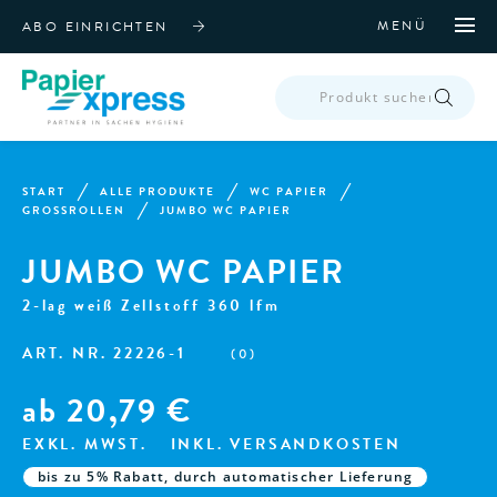
MENÜ
ABO EINRICHTEN
PRODUCTS
SEARCH
START
ALLE PRODUKTE
WC PAPIER
GROSSROLLEN
JUMBO WC PAPIER
JUMBO WC PAPIER
2-lag weiß Zellstoff 360 lfm
ART. NR.
22226-1
(
0
)
ab
20,79
€
EXKL. MWST.
INKL. VERSANDKOSTEN
bis zu 5% Rabatt, durch automatischer Lieferung