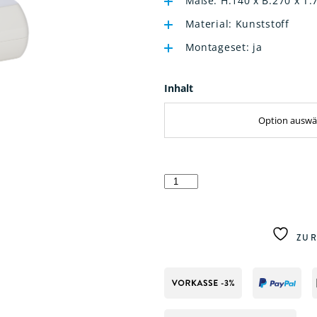
Maße: H:140 x B:270 x T
Material: Kunststoff
Montageset: ja
Inhalt
Kosmetiktuchspender
Menge
ZUR