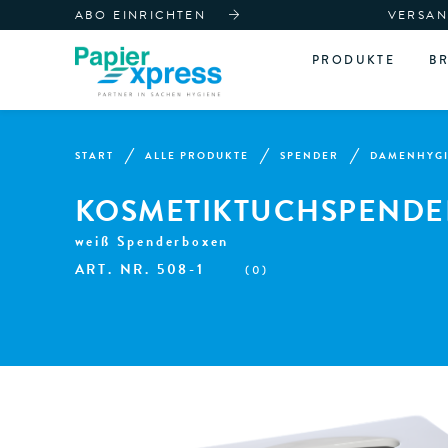
ABO EINRICHTEN
VERSAN
PRODUKTE
B
START
ALLE PRODUKTE
SPENDER
DAMENHYG
KOSMETIKTUCHSPENDE
weiß Spenderboxen
ART. NR.
508-1
(
0
)