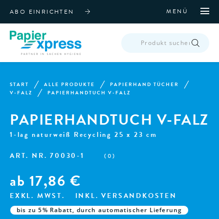
MENÜ
ABO EINRICHTEN
PRODUCTS
SEARCH
START
ALLE PRODUKTE
PAPIERHAND TÜCHER
V-FALZ
PAPIERHANDTUCH V-FALZ
PAPIERHANDTUCH V-FALZ
1-lag naturweiß Recycling 25 x 23 cm
ART. NR.
70030-1
(
0
)
ab
17,86
€
EXKL. MWST.
INKL. VERSANDKOSTEN
bis zu 5% Rabatt, durch automatischer Lieferung