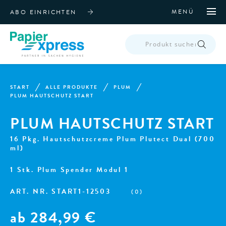
MENÜ
ABO EINRICHTEN
PRODUCTS
SEARCH
START
ALLE PRODUKTE
PLUM
PLUM HAUTSCHUTZ START
PLUM HAUTSCHUTZ START
16 Pkg. Hautschutzcreme Plum Plutect Dual (700
ml)
1 Stk. Plum Spender Modul 1
ART. NR.
START1-12503
(
0
)
ab
284,99
€