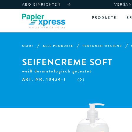
ABO EINRICHTEN
VERSAN
PRODUKTE
B
START
ALLE PRODUKTE
PERSONEN-HYGIENE
SEIFENCREME SOFT
weiß dermatologisch getestet
ART. NR.
10424-1
(
0
)