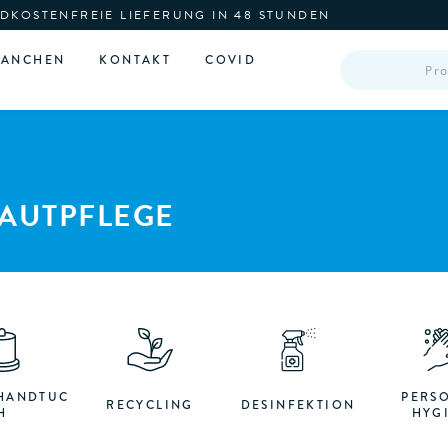
DKOSTENFREIE LIEFERUNG IN 48 STUNDEN
PRODUCTS
RANCHEN
KONTAKT
COVID
SEARCH
AUTPFLEGE
HANDTUC
PERS
RECYCLING
DESINFEKTION
H
HYG