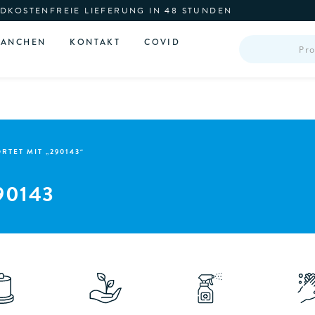
DKOSTENFREIE LIEFERUNG IN 48 STUNDEN
PRODUCTS
RANCHEN
KONTAKT
COVID
SEARCH
TET MIT „290143“
90143