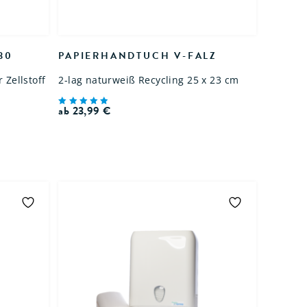
30
PAPIERHANDTUCH V-FALZ
 Zellstoff
2-lag naturweiß Recycling 25 x 23 cm
ab
23,99
€
Bewertet
mit
5.00
von 5