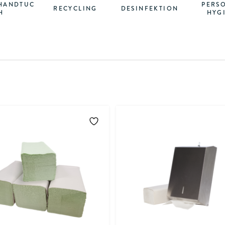
HANDTUC
PERS
RECYCLING
DESINFEKTION
H
HYG