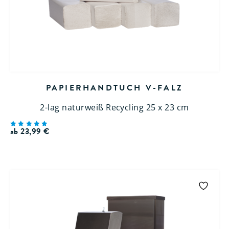
PAPIERHANDTUCH V-FALZ
2-lag naturweiß Recycling 25 x 23 cm
ab
23,99
€
Bewertet
mit
5.00
von 5