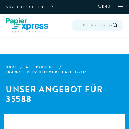
MENÜ
ABO EINRICHTEN
PRODUCTS
SEARCH
HOME
ALLE PRODUKTE
PRODUKTE VERSCHLAGWORTET MIT „35588“
UNSER ANGEBOT FÜR
35588