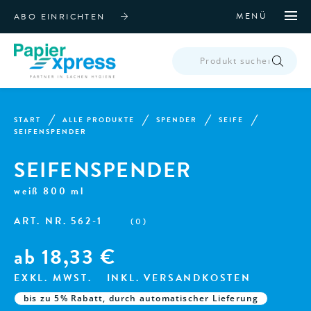
MENÜ
ABO EINRICHTEN
PRODUCTS
SEARCH
START
ALLE PRODUKTE
SPENDER
SEIFE
SEIFENSPENDER
SEIFENSPENDER
weiß 800 ml
ART. NR.
562-1
(
0
)
ab
18,33
€
EXKL. MWST.
INKL. VERSANDKOSTEN
bis zu 5% Rabatt, durch automatischer Lieferung