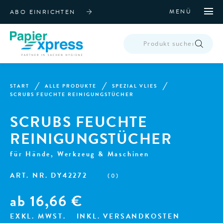
MENÜ
ABO EINRICHTEN
PRODUCTS
SEARCH
START
ALLE PRODUKTE
SPEZIAL VLIES
SCRUBS FEUCHTE REINIGUNGSTÜCHER
SCRUBS FEUCHTE
REINIGUNGSTÜCHER
für Hände, Werkzeug & Maschinen
ART. NR.
DY42272
(
0
)
ab
16,66
€
EXKL. MWST.
INKL. VERSANDKOSTEN