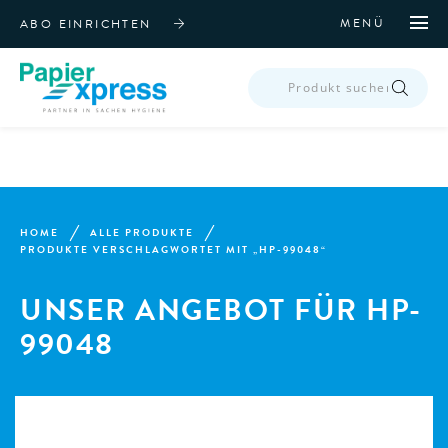
MENÜ
ABO EINRICHTEN
PRODUCTS
SEARCH
HOME
ALLE PRODUKTE
PRODUKTE VERSCHLAGWORTET MIT „HP-99048“
UNSER ANGEBOT FÜR HP-
99048