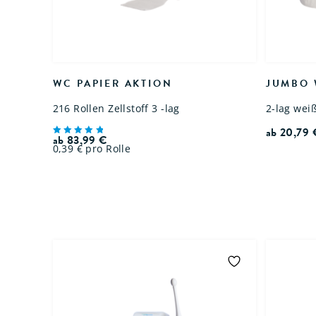
WC PAPIER AKTION
JUMBO 
216 Rollen Zellstoff 3 -lag
2-lag weiß
ab
20,79
ab
83,99
€
Bewertet
0,39 € pro Rolle
mit
5.00
von 5