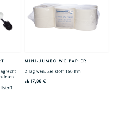
RT
MINI-JUMBO WC PAPIER
aagrecht
2-lag weiß Zellstoff 160 lfm
andmon.
ab
17,88
€
llstoff