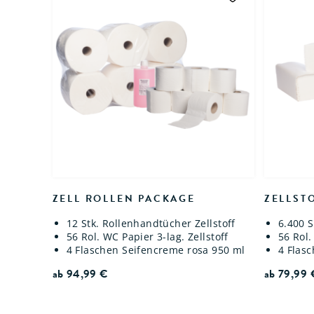
ZELL ROLLEN PACKAGE
ZELLST
12 Stk. Rollenhandtücher Zellstoff
6.400 S
56 Rol. WC Papier 3-lag. Zellstoff
56 Rol.
4 Flaschen Seifencreme rosa 950 ml
4 Flas
ab
94,99
€
ab
79,99