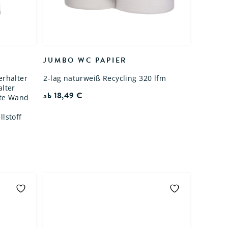
JUMBO WC PAPIER
erhalter
2-lag naturweiß Recycling 320 lfm
alter
ab
18,49
€
ste Wand
llstoff