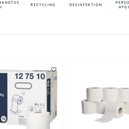
HANDTUC
PERS
RECYCLING
DESINFEKTION
H
HYG