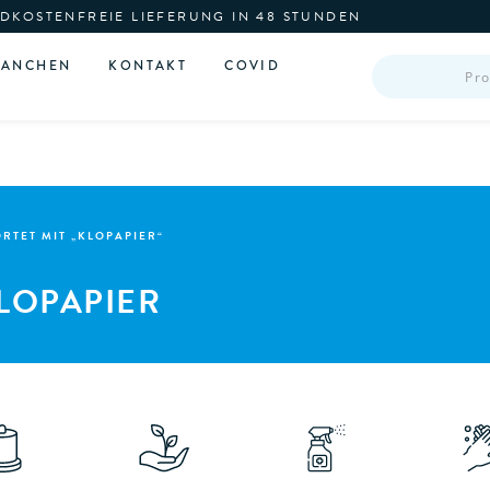
DKOSTENFREIE LIEFERUNG IN 48 STUNDEN
PRODUCTS
RANCHEN
KONTAKT
COVID
SEARCH
TET MIT „KLOPAPIER“
LOPAPIER