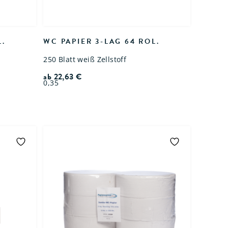
L.
WC PAPIER 3-LAG 64 ROL.
250 Blatt weiß Zellstoff
ab
22,63
€
0,35