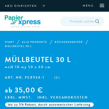
MENÜ
ABO EINRICHTEN
PRODUCTS
SEARCH
START
ALLE PRODUKTE
KÜCHENZUBEHÖR
MÜLLBEUTEL 30 L
MÜLLBEUTEL 30 L
weiß 10 my 50 x 60 cm
ART. NR.
PEX924-1
(
0
)
ab
35,00
€
EXKL. MWST.
INKL. VERSANDKOSTEN
bis zu 5% Rabatt, durch automatischer Lieferung